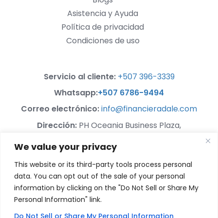
Asistencia y Ayuda
Política de privacidad
Condiciones de uso
Servicio al cliente:
+507 396-3339
Whatsapp:
+507 6786-9494
Correo electrónico:
info@financieradale.com
Dirección:
PH Oceania Business Plaza,
Calle Isaac Hanono Missri,
We value your privacy
Torre 1000, Piso 17, Unidad 17-F,
Ciudad de Panamá,
This website or its third-party tools process personal
Republica de Panamá
data. You can opt out of the sale of your personal
information by clicking on the "Do Not Sell or Share My
Personal Information" link.
Copyright © 2023. Dale Ventures Group of Companies. Todos los
Do Not Sell or Share My Personal Information