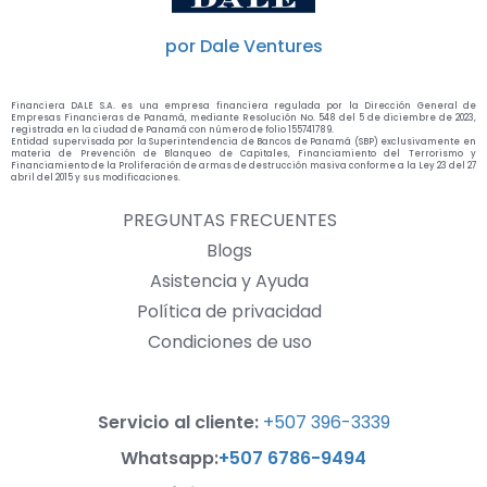
por Dale Ventures
Financiera DALE S.A. es una empresa financiera regulada por la Dirección General de
Empresas Financieras de Panamá, mediante Resolución No. 548 del 5 de diciembre de 2023,
registrada en la ciudad de Panamá con número de folio 155741789.
Entidad supervisada por la Superintendencia de Bancos de Panamá (SBP) exclusivamente en
materia de Prevención de Blanqueo de Capitales, Financiamiento del Terrorismo y
Financiamiento de la Proliferación de armas de destrucción masiva conforme a la Ley 23 del 27
abril del 2015 y sus modificaciones.
PREGUNTAS FRECUENTES
Blogs
Asistencia y Ayuda
Política de privacidad
Condiciones de uso
Servicio al cliente:
+507 396-3339
Whatsapp:
+507 6786-9494